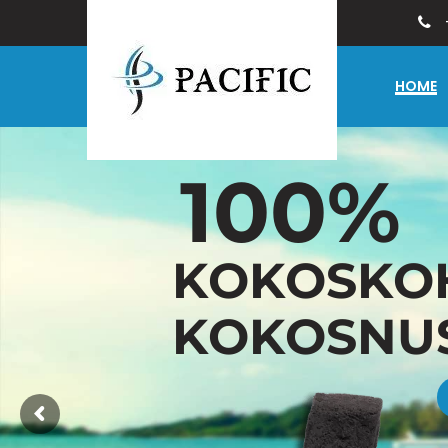
HOME
1
0
0
%
K
O
K
O
S
K
O
K
O
K
O
S
N
U