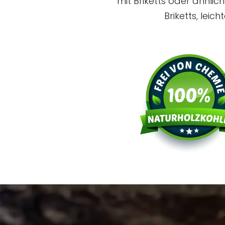
mit Briketts oder ähnlic
Briketts, lei