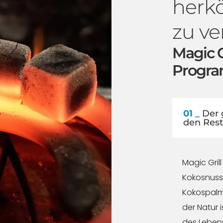
herk
zu v
Magic G
Progr
01 _
Der g
den Rest
Magic Gril
Kokosnussk
Kokospalm
der Natur 
des Lebens“