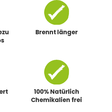
ezu
Brennt länger
os
ert
100% Natürlich
Chemikalien frei