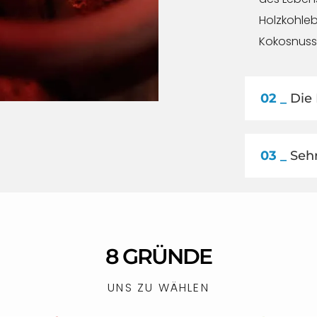
Holzkohleb
Kokosnusssc
02 _
Die 
03 _
Sehr
8 GRÜNDE
UNS ZU WÄHLEN