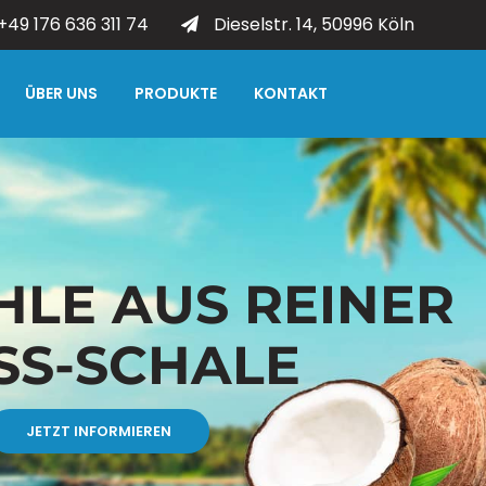
+49 176 636 311 74
Dieselstr. 14, 50996 Köln
ÜBER UNS
PRODUKTE
KONTAKT
H
L
E
A
U
S
R
E
I
N
E
R
S
S
-
S
C
H
A
L
E
JETZT INFORMIEREN