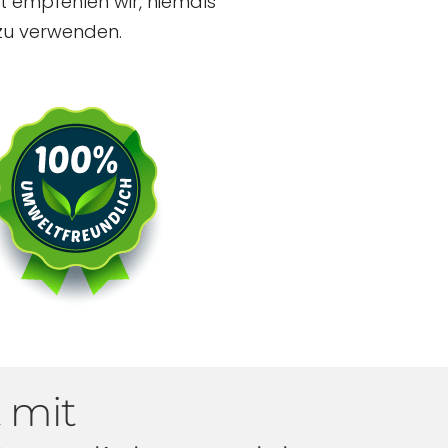
at empfehlen wir, niemals
 zu verwenden.
 mit