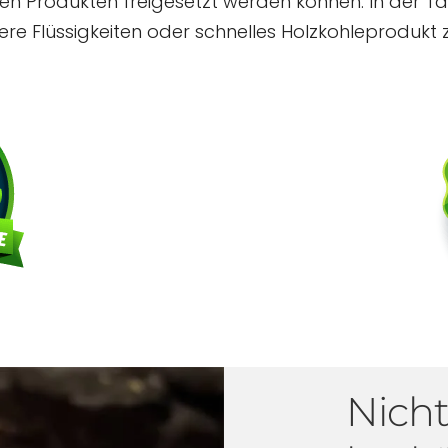
hen Produkten freigesetzt werden können. In der T
chtere Flüssigkeiten oder schnelles Holzkohleprodukt
Nicht