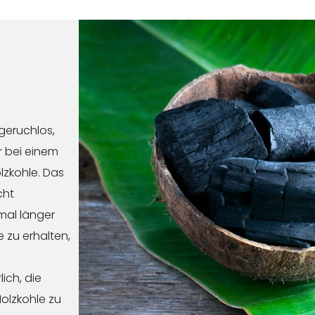
 geruchlos,
r bei einem
lzkohle. Das
cht
mal länger
e zu erhalten,
ich, die
olzkohle zu