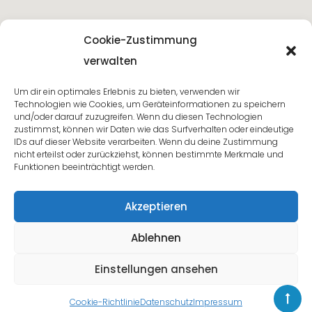
Cookie-Zustimmung
verwalten
Um dir ein optimales Erlebnis zu bieten, verwenden wir
Technologien wie Cookies, um Geräteinformationen zu speichern
und/oder darauf zuzugreifen. Wenn du diesen Technologien
zustimmst, können wir Daten wie das Surfverhalten oder eindeutige
IDs auf dieser Website verarbeiten. Wenn du deine Zustimmung
nicht erteilst oder zurückziehst, können bestimmte Merkmale und
Funktionen beeinträchtigt werden.
Akzeptieren
Ablehnen
Copyright © 2023 PaciFic GmbH. Alle Rechte
Einstellungen ansehen
vorbehalten. Powered by Blauer Rhein Agentur
Cookie-Richtlinie
Datenschutz
Impressum